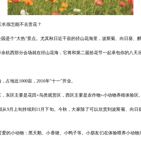
八天长假怎能不去赏花？
园是个“大热”景点。尤其秋日近千亩的径山花海里，波斯菊、向日葵、
节余杭西部分会场就在径山花海，它将和第二届拾花节一起承包你的八天
地近1000亩，2016年“十一”开业。
，东区主要是花田+鸟类观赏区，西区主要是农作物+小动物养殖体验区
期从9月上旬持续到11月下旬。今秋，大家除了可以欣赏到波斯菊、向日
可爱的小动物：黑天鹅、小香猪、小鸭子等。小朋友们在体验喂养小动物