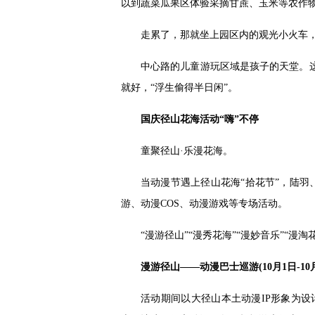
以到蔬菜瓜果区体验采摘甘蔗、玉米等农作
走累了，那就坐上园区内的观光小火车，
中心路的儿童游玩区域是孩子的天堂。
就好，“浮生偷得半日闲”。
国庆径山花海活动“嗨”不停
童聚径山·乐漫花海。
当动漫节遇上径山花海“拾花节”，陆羽
游、动漫COS、动漫游戏等专场活动。
“漫游径山”“漫秀花海”“漫妙音乐”“
漫游径山——动漫巴士巡游(10月1日-10
活动期间以大径山本土动漫IP形象为