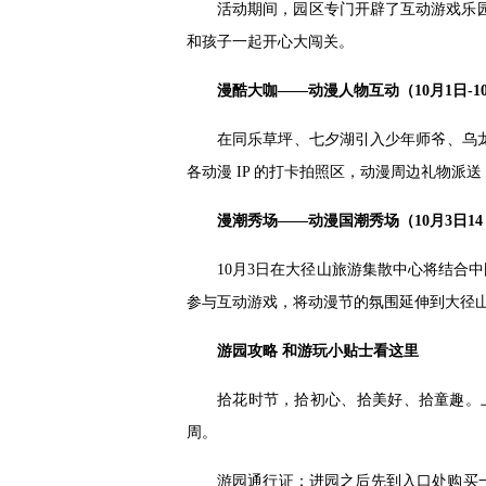
活动期间，园区专门开辟了互动游戏乐
和孩子一起开心大闯关。
漫酷大咖——动漫人物互动（10月1日-1
在同乐草坪、七夕湖引入少年师爷、乌
各动漫 IP 的打卡拍照区，动漫周边礼物派
漫潮秀场——动漫国潮秀场（10月3日14
10月3日在大径山旅游集散中心将结合
参与互动游戏，将动漫节的氛围延伸到大径
游园攻略 和游玩小贴士看这里
拾花时节，拾初心、拾美好、拾童趣。
周。
游园通行证：进园之后先到入口处购买