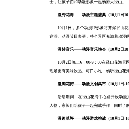
士，让孩子们和动漫形象一起畅游大径山。
漫秀花海——动漫主题盛典（10月1日10
10月1日，多个动漫IP形象将齐聚径
巡游、动漫节目表演，整个景区充满着动漫
漫妙音乐——动漫音乐晚会（10月2日18：0
10月2日晚上6：00-9：00在径山
现场更有美味饮品、可口小吃，畅听径山花
漫淘花街——动漫文创集市（10月1日-1
活动期间，在径山花海中心路开设动漫文
人物，家长们陪孩子一起完成手作，同时了
漫趣草坪——动漫游戏挑战（10月1日-1