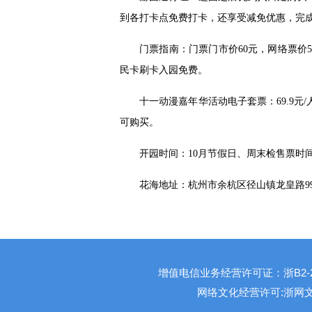
到各打卡点免费打卡，还享受减免优惠，完
门票指南：门票门市价60元，网络票价
民卡刷卡入园免费。
十一动漫嘉年华活动电子套票：69.9元
可购买。
开园时间：10月节假日、周末检售票时间为8:
花海地址：杭州市余杭区径山镇龙皇路9
增值电信业务经营许可证：浙B2-201
网络文化经营许可:浙网文[201