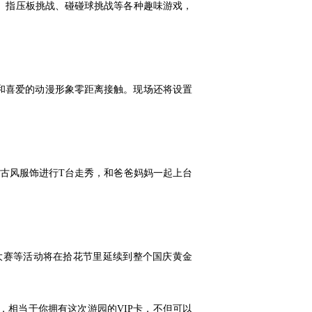
、指压板挑战、碰碰球挑战等各种趣味游戏，
和喜爱的动漫形象零距离接触。现场还将设置
流古风服饰进行T台走秀，和爸爸妈妈一起上台
大赛等活动将在拾花节里延续到整个国庆黄金
相当于你拥有这次游园的VIP卡，不但可以