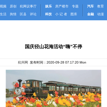
视频
原创
杭网议事厅
娱乐
房产楼市
专题
汽车
教育
生活
舆情
区县
评论
科技
小 记 者
图库
金融
动漫
国庆径山花海活动“嗨”不停
杭州网
发布时间：2020-09-28 07:17:20 Mon