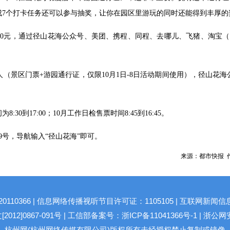
成7个打卡任务还可以参与抽奖，让你在园区里游玩的同时还能得到丰厚的
50元，通过径山花海公众号、美团、携程、同程、去哪儿、飞猪、淘宝
/人（景区门票+游园通行证，仅限10月1日-8日活动期间使用），径山
30到17:00；10月工作日检售票时间8:45到16:45。
9号，导航输入“径山花海”即可。
来源：都市快报 作
10366 | 信息网络传播视听节目许可证：1105105 | 互联网新闻信
2]0867-091号 |
工信部备案号：浙ICP备11041366号-1
|
浙公网安备
杭州网(杭州网络传媒有限公司)版权所有未经授权禁止复制或镜像