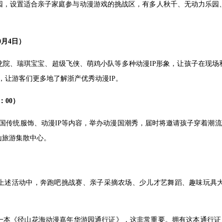
园，设置适合亲子家庭参与动漫游戏的挑战区，有多人秋千、无动力乐园
0月4日）
龙院、瑞琪宝宝、超级飞侠、萌鸡小队等多种动漫IP形象，让孩子在现场
送，让游客们更多地了解浙产优秀动漫IP。
：00）
中国传统服饰、动漫IP等内容，举办动漫国潮秀，届时将邀请孩子穿着潮
山旅游集散中心。
上述活动中，奔跑吧挑战赛、亲子采摘农场、少儿才艺舞蹈、趣味玩具
一本《径山花海动漫嘉年华游园通行证》，这非常重要。拥有这本通行证，