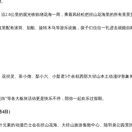
物。
沿2.8公里的观光铁轨绕花海一周，乘着风轻松把径山花海里的所有美景
这里配有滚筒、划船、旋转木马等游乐设施，孩子们往往一扎进去就能自
、花径灵、茶小僧、梨小六、小梨君5个余杭西部大径山本土动漫IP形
漫淘花街”等各大板块活动更是快乐不停，陪你一起欢乐过假期。
月4日）
设计元素的动漫巴士会在径山花海、大径山旅游集散中心、陆羽泉公园景