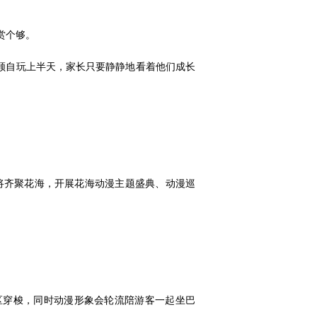
赏个够。
顾自玩上半天，家长只要静静地看着他们成长
象将齐聚花海，开展花海动漫主题盛典、动漫巡
区穿梭，同时动漫形象会轮流陪游客一起坐巴