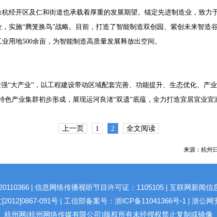
余杭经开区及仁和街道也承载着厚重的发展期望。锚定先进制造业，致力
，实施“腾笼换鸟”战略。目前，打造了智能制造双创园、紫创未来智造
工业用地500余亩，为智能制造高质量发展释放出空间。
做强“大产业”，以工程建设带动区域配套完善、功能提升、生态优化、产
”特色产业集群初步形成，展现运河良渚“双遗”底蕴，全力打造宜居宜业宜
上一页
1
2
全文阅读
来源：杭州日
10366 | 信息网络传播视听节目许可证：1105105 | 互联网新闻信
2]0867-091号 |
工信部备案号：浙ICP备11041366号-1
|
浙公网安备
杭州网(杭州网络传媒有限公司)版权所有未经授权禁止复制或镜像