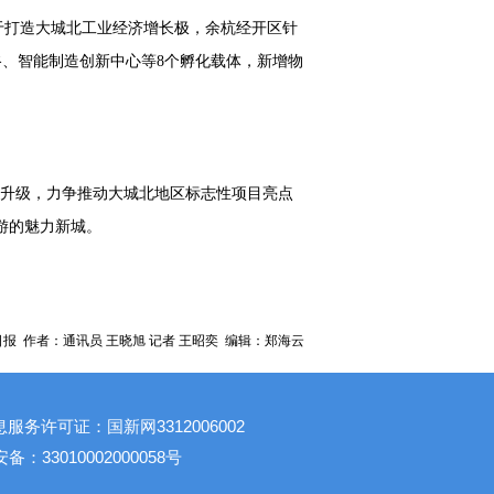
于打造大城北工业经济增长极，余杭经开区针
谷、智能制造创新中心等8个孵化载体，新增物
业升级，力争推动大城北地区标志性项目亮点
游的魅力新城。
报 作者：通讯员 王晓旭 记者 王昭奕 编辑：郑海云
息服务许可证：国新网3312006002
：33010002000058号