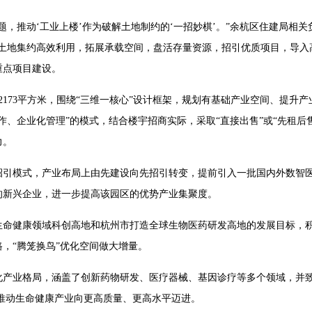
题，推动‘工业上楼’作为破解土地制约的‘一招妙棋’。”余杭区住建局相
化土地集约高效利用，拓展承载空间，盘活存量资源，招引优质项目，导入
重点项目建设。
2173平方米，围绕“三维一核心”设计框架，规划有基础产业空间、提升
作、企业化管理”的模式，结合楼宇招商实际，采取“直接出售”或“先租后售
力。
招引模式，产业布局上由先建设向先招引转变，提前引入一批国内外数智
的新兴企业，进一步提高该园区的优势产业集聚度。
生命健康领域科创高地和杭州市打造全球生物医药研发高地的发展目标，
，“腾笼换鸟”优化空间做大增量。
产业格局，涵盖了创新药物研发、医疗器械、基因诊疗等多个领域，并致
，推动生命健康产业向更高质量、更高水平迈进。