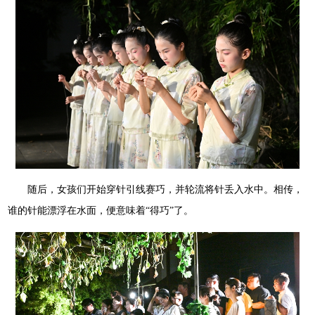
随后，女孩们开始穿针引线赛巧，并轮流将针丢入水中。相传，
谁的针能漂浮在水面，便意味着“得巧”了。