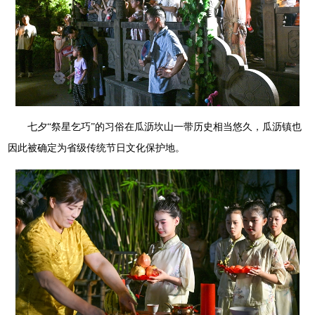
七夕“祭星乞巧”的习俗在瓜沥坎山一带历史相当悠久，瓜沥镇也
因此被确定为省级传统节日文化保护地。