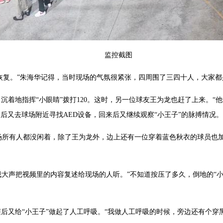
监控截图
许恢复。”朱海华记得，当时现场的气氛很紧张，四周围了三四十人，大家
，沉着地指挥“小眼睛”拨打120。这时，另一位球友王为龙也赶了上来。
接，后又去球场附近寻找AED设备，回来后又继续观察“小王子”的脉搏情况。
场所有人都没闲着，除了王为龙外，边上还有一位穿着蓝色秋衣的球员也
“我大声把视频里的内容复述给现场的人听。”不知道按压了多久，倒地的“
随后又给“小王子”做起了人工呼吸。“我做人工呼吸的时候，旁边还有个穿