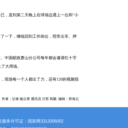
不已，直到第二天晚上在球场边遇上一位和“小
提了一下，继续回到工作岗位，照常出车、押
忙。中国邮政萧山分公司每年都会邀请红十字
上了大用场。
，现场每一个人都出了力，还有120的视频指
 作者：记者 杨云寒 通讯员 汪哲 韩颖 编辑：郑海云
息服务许可证：国新网3312006002