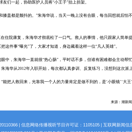
球友们一起，协助医护人员将“小王子”抬上担架。
和膝盖都是颤抖的。”朱海华说，当天一晚上没有合眼，每当回想就后怕
正在住院康复，朱海华才彻底松了一口气。救人的事情，他只跟家人简单
把这件事“曝光”了，大家才知道，身边藏着这样一位“凡人英雄”。
眼中，朱海华一直就很“热心肠”，平时话不多，但谁有困难都会主动帮
朱海华从2012年入职开始，每次都认真参训、反复练习，没想到这次派
“能把人救回来，光靠我一个人的力量肯定是做不到的，是‘小眼镜’‘大王’
来源：潮新闻
10366 | 信息网络传播视听节目许可证：1105105 | 互联网新闻信