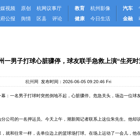
华媒视频
原创
杭网议事厅
教育
杭州影像
汽车
政府公报
舆情
区县
评论
健康
今日生活
金融
州一男子打球心脏骤停，球友联手急救上演“生死时
杭州网
发布时间：2026-06-05 09:20:46 Fri
一幕：一名男子打球时突然倒地不起，心脏骤停。危急关头，场边一位球
分公司的一名押运员。今天上午，潮新闻记者联系上这位朱先生。他却说
下班，就和往常一样，去单位边上的篮球场打球。在场上运动了一会儿，他