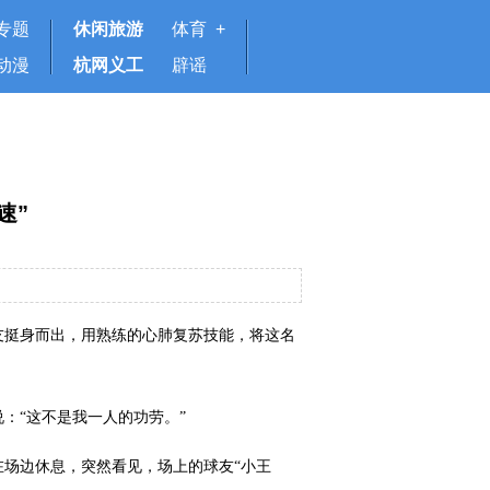
专题
休闲旅游
体育 +
动漫
杭网义工
辟谣
速”
友挺身而出，用熟练的心肺复苏技能，将这名
：“这不是我一人的功劳。”
在场边休息，突然看见，场上的球友“小王