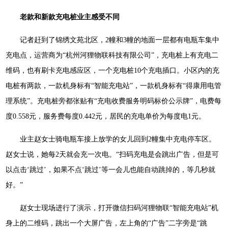
老款和新款充电桩业主感受不同
记者赶到了锦绣文苑北区，2幢和3幢的地面一层都有电瓶车集中
充电点，运营商为“杭州河狸物联科技有限公司”，充电桩上有充电二
维码，也有刷卡充电感应区，一个充电桩10个充电插口。小区内的充
电桩有两款，一款机身标有“智能充电站”，一款机身标有“得康用电管
理系统”。充电桩旁都张贴有“充电收费服务明码标价公示牌”，电费每
度0.558元，服务费每度0.442元，居民的充电单价为每度电1元。
业主赵女士骑电瓶车接上放学的女儿回到2幢集中充电停车区。
赵女士说，她每2天就会充一次电。“扫码充电是会跳出广告，但是可
以点击‘跳过’，如果不点‘跳过’等一会儿也能自动跳掉的，等几秒就
好。”
赵女士现场进行了演示，打开微信扫码河狸物联“智能充电站”机
身上的二维码，跳出一个大屏广告，左上角的“广告”二字旁是“跳