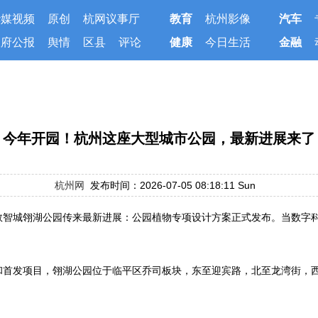
华媒视频
原创
杭网议事厅
教育
杭州影像
汽车
政府公报
舆情
区县
评论
健康
今日生活
金融
今年开园！杭州这座大型城市公园，最新进展来了
杭州网
发布时间：2026-07-05 08:18:11 Sun
数智城翎湖公园传来最新进展：公园植物专项设计方案正式发布。当数字
和首发项目，翎湖公园位于临平区乔司板块，东至迎宾路，北至龙湾街，