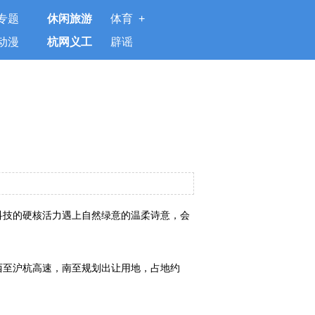
专题
休闲旅游
体育 +
动漫
杭网义工
辟谣
科技的硬核活力遇上自然绿意的温柔诗意，会
西至沪杭高速，南至规划出让用地，占地约