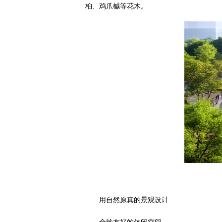
桕、鸡爪槭等花木。
用自然原真的景观设计