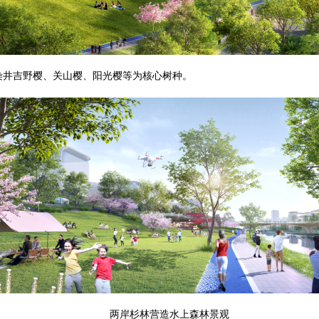
以染井吉野樱、关山樱、阳光樱等为核心树种。
两岸杉林营造水上森林景观