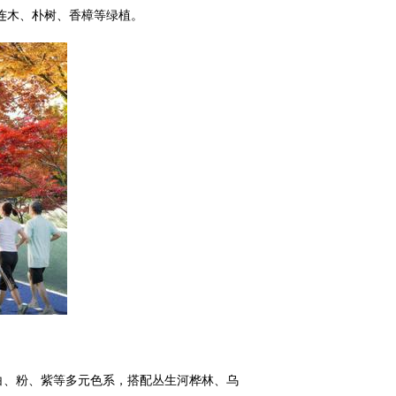
连木、朴树、香樟等绿植。
白、粉、紫等多元色系，搭配丛生河桦林、乌