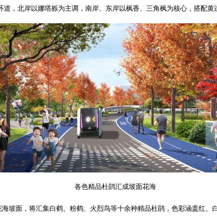
色环道，北岸以娜塔栎为主调，南岸、东岸以枫香、三角枫为核心，搭配黄
各色精品杜鹃汇成坡面花海
鹃花海坡面，将汇集白鹤、粉鹤、火烈鸟等十余种精品杜鹃，色彩涵盖红、