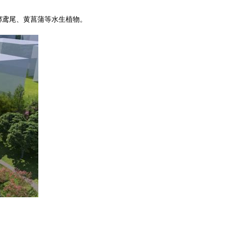
娜鸢尾、黄菖蒲等水生植物。