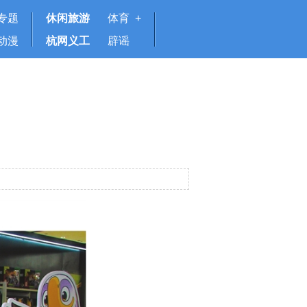
专题
休闲旅游
体育 +
动漫
杭网义工
辟谣