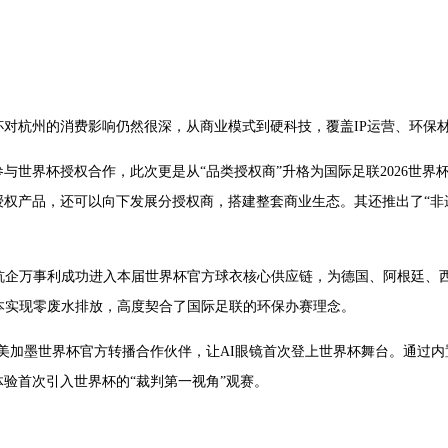
对杭州的消费影响仍然很深，从商业模式到硬科技，覆盖IP运营、环保
与世界杯授权合作，此次更是从“品类授权商”升格为国际足联2026世
权产品，还可以向下发展分授权商，搭建整套商业生态。其还推出了“非遗
，杭企万事利成功进入本届世界杯官方球衣核心供应链，为德国、阿根廷、
本实现零废水排放，高度契合了国际足联的环保办赛理念。
央视美加墨世界杯官方转播合作伙伴，让AI眼镜首次登上世界杯舞台。通过内
验首次引入世界杯的“裁判第一视角”观赛。