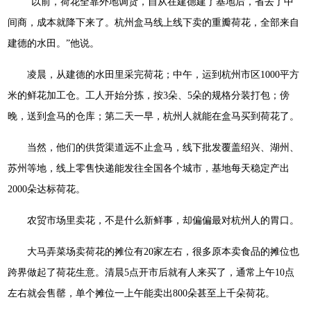
“以前，荷花全靠外地调货，自从在建德建了基地后，省去了中
间商，成本就降下来了。杭州盒马线上线下卖的重瓣荷花，全部来自
建德的水田。”他说。
凌晨，从建德的水田里采完荷花；中午，运到杭州市区1000平方
米的鲜花加工仓。工人开始分拣，按3朵、5朵的规格分装打包；傍
晚，送到盒马的仓库；第二天一早，杭州人就能在盒马买到荷花了。
当然，他们的供货渠道远不止盒马，线下批发覆盖绍兴、湖州、
苏州等地，线上零售快递能发往全国各个城市，基地每天稳定产出
2000朵达标荷花。
农贸市场里卖花，不是什么新鲜事，却偏偏最对杭州人的胃口。
大马弄菜场卖荷花的摊位有20家左右，很多原本卖食品的摊位也
跨界做起了荷花生意。清晨5点开市后就有人来买了，通常上午10点
左右就会售罄，单个摊位一上午能卖出800朵甚至上千朵荷花。