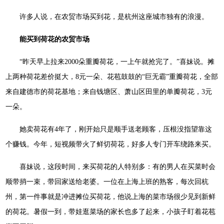
许多人说，在农贸市场买到花，是杭州这座城市独有的浪漫。
能买到荷花的农贸市场
“昨天早上拉来2000朵重瓣荷花，一上午就抢完了。”喜妹说。摊
上两种荷花差价挺大，8元一朵、花苞鼓鼓的“巨无霸”重瓣荷花，全部
来自建德市的荷花基地；来自钱塘区、萧山区田里的单瓣荷花，3元
一朵。
她卖荷花有4年了，刚开始只是顺手送老顾客，压根没指望靠这
个赚钱。今年，短视频带火了鲜切荷花，好多人专门开车绕路来买。
喜妹说，这段时间，来买荷花的人特别多：有的男人在买菜时会
顺带捎一束，带回家送给老婆。一位在上海上班的熟客，每次回杭
州，第一件事就是冲进摊位买荷花，他说上海的菜市场很少见到新鲜
的荷花。暑假一到，带娃逛菜场的家长也多了起来，小孩子盯着花苞