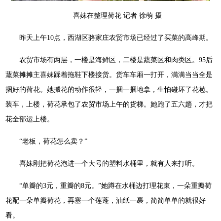
喜妹在整理荷花 记者 徐萌 摄
昨天上午10点，西湖区骆家庄农贸市场已经过了买菜的高峰期。
农贸市场有两层，一楼是海鲜区，二楼是蔬菜区和肉类区。95后
蔬菜摊摊主喜妹踩着拖鞋下楼接货。货车车厢一打开，满满当当全是
捆好的荷花。她搬花的动作很轻，一捆一捆地拿，生怕碰坏了花苞。
装车，上楼，荷花承包了农贸市场上午的货梯。她跑了五六趟，才把
花全部运上楼。
“老板，荷花怎么卖？”
喜妹刚把荷花泡进一个大号的塑料水桶里，就有人来打听。
“单瓣的3元，重瓣的8元。”她蹲在水桶边打理花束，一朵重瓣荷
花配一朵单瓣荷花，再塞一个莲蓬，油纸一裹，简简单单的就很好
看。