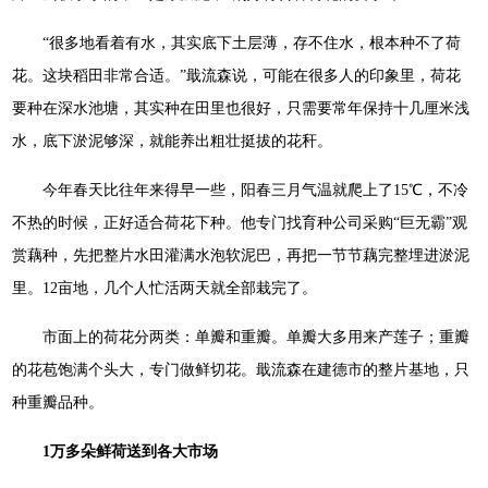
“很多地看着有水，其实底下土层薄，存不住水，根本种不了荷
花。这块稻田非常合适。”戢流森说，可能在很多人的印象里，荷花
要种在深水池塘，其实种在田里也很好，只需要常年保持十几厘米浅
水，底下淤泥够深，就能养出粗壮挺拔的花秆。
今年春天比往年来得早一些，阳春三月气温就爬上了15℃，不冷
不热的时候，正好适合荷花下种。他专门找育种公司采购“巨无霸”观
赏藕种，先把整片水田灌满水泡软泥巴，再把一节节藕完整埋进淤泥
里。12亩地，几个人忙活两天就全部栽完了。
市面上的荷花分两类：单瓣和重瓣。单瓣大多用来产莲子；重瓣
的花苞饱满个头大，专门做鲜切花。戢流森在建德市的整片基地，只
种重瓣品种。
1万多朵鲜荷送到各大市场