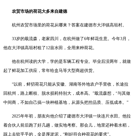
农贸市场的荷花大多来自建德
杭州农贸市场里的荷花从哪来？答案在建德市大洋镇高垣村。
33岁的戢流森，老家四川，在杭州做了6年鲜花生意。今年3月，
他在大洋镇高垣村租了12亩水田，全用来种荷花。
他在杭州读的大学，学的是车辆工程专业。毕业后没两年，就做
起了鲜花加工供应，常年给盒马等大型商超供货。
“以前，鲜切荷花只能从安徽、湖南等外地农户手里收，长途拉
回杭州，路上断枝、脱水损耗特别大，成本高。”戢流森想，“与其做
中间商，不如自己搞一块种植基地，从源头把控品质、压低成本。”
2025年年初，朋友向他介绍了建德市大洋镇一块连片水田。他拉
着合伙人前后跑了好几趟，做实地考察。那会儿，地里还种着水稻，
踩上去软乎乎的，全是厚淤泥，“刚好符合种荷花的要求”。