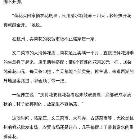
挪不开脚。
“荷花买回家插在花瓶里，只用清水就能养三四天，轻轻扒开花
瓣就能全开。”她说。
在杭州，卖荷花的农贸市场不止骆家庄一家。
文二菜市的大海鲜花店，荷花足足卖满一个月，直接把鲜花淡季
的生意撑了起来。店里两种搭配：带6个莲蓬的花束20元一把，10朵
纯荷花25元。每天备40把，当天都能全部卖完。摊主说，来逛西湖的
外地游客路过，都会顺手带一把。
一位摊主说：“挑荷花要挑花苞看起来鼓鼓囊囊、底部鼓成水滴
状的，秆子硬邦邦的，放家里不容易蔫。”
这段时间，骆家庄、文二菜市、大马弄、古荡菜市等，无论是杭
州的鲜花批发市场、农贸市场还是超市，几乎都摆上了带着露水的重
瓣荷花。