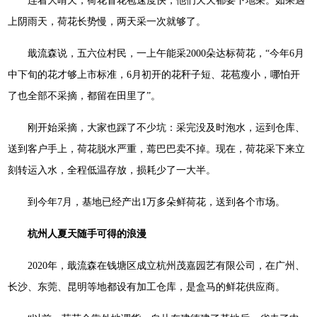
连着大晴天，荷花冒花苞速度快，他们天天都要下地采。如果遇
上阴雨天，荷花长势慢，两天采一次就够了。
戢流森说，五六位村民，一上午能采2000朵达标荷花，“今年6月
中下旬的花才够上市标准，6月初开的花秆子短、花苞瘦小，哪怕开
了也全部不采摘，都留在田里了”。
刚开始采摘，大家也踩了不少坑：采完没及时泡水，运到仓库、
送到客户手上，荷花脱水严重，蔫巴巴卖不掉。现在，荷花采下来立
刻转运入水，全程低温存放，损耗少了一大半。
到今年7月，基地已经产出1万多朵鲜荷花，送到各个市场。
杭州人夏天随手可得的浪漫
2020年，戢流森在钱塘区成立杭州茂嘉园艺有限公司，在广州、
长沙、东莞、昆明等地都设有加工仓库，是盒马的鲜花供应商。