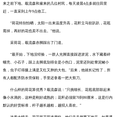
来之前下地。戢流森和雇来的几位村民，每天凌晨4点多就往田里
赶，一直采到上午9点收工。
“荷花特别怕晒，太阳一出来温度升高，花秆立马软趴趴，花苞
蔫掉，再好的花也卖不出去。”他说。
采荷花，戢流森赤脚踩出了门道。
“最开始，下地没经验，一群人光脚直接踩进淤泥，水下藏着碎
螺壳、小石子，踩上去脚底划得全是小伤口，泥里还到处窜泥鳅小
鱼，虫子叮得腿上满是又红又肿的大包。”后来，他就长记性了，所
有人都配齐防水劳保鞋，手里还拿着一把大剪刀。
什么样的荷花算优秀？戢流森说：“只挑细长、花苞底部鼓起来
像小水滴的，这种是刚好成熟的；花秆必须留70到80厘米，这是行内
默认的好货标准，杆子越长越粗，越招人喜欢。”