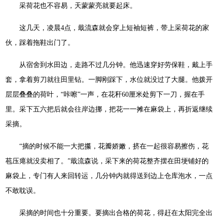
采荷花也不容易，天蒙蒙亮就要起床。
这几天，凌晨4点，戢流森就会穿上短袖短裤，带上采荷花的家
伙，踩着拖鞋出门了。
从宿舍到水田边，走路不过几分钟。他迅速穿好劳保鞋，戴上手
套，拿着剪刀就往田里钻。一脚刚踩下，水位就没过了大腿。他拨开
层层叠叠的荷叶，“咔嚓”一声，在花秆60厘米处剪下一刀，握在手
里。采下五六把后就会往岸边挪，把花一一摊在麻袋上，再折返继续
采摘。
“摘的时候不能一大把攥，花瓣娇嫩，挤在一起很容易擦伤，花
苞压瘪就没卖相了。”戢流森说，采下来的荷花整齐摆在田埂铺好的
麻袋上，专门有人来回转运，几分钟内就得送到边上仓库泡水，一点
不敢耽误。
采摘的时间也十分重要。要摘出合格的荷花，得赶在太阳完全出