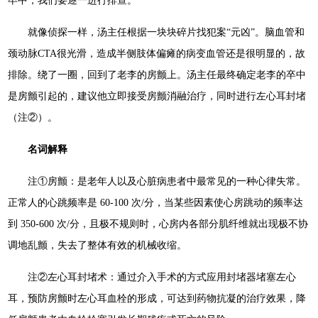
卒中，我们要逐一进行排查。”
就像侦探一样，汤主任根据一块块碎片找犯案“元凶”。脑血管和
颈动脉CTA很光滑，造成半侧肢体偏瘫的病变血管还是很明显的，故
排除。绕了一圈，回到了老李的房颤上。汤主任最终确定老李的卒中
是房颤引起的，建议他立即接受房颤消融治疗，同时进行左心耳封堵
（注②）。
名词解释
注①房颤：是老年人以及心脏病患者中最常见的一种心律失常。
正常人的心跳频率是 60-100 次/分，当某些因素使心房跳动的频率达
到 350-600 次/分，且极不规则时，心房内各部分肌纤维就出现极不协
调地乱颤，失去了整体有效的机械收缩。
注②左心耳封堵术：通过介入手术的方式应用封堵器堵塞左心
耳，预防房颤时左心耳血栓的形成，可达到药物抗凝的治疗效果，降