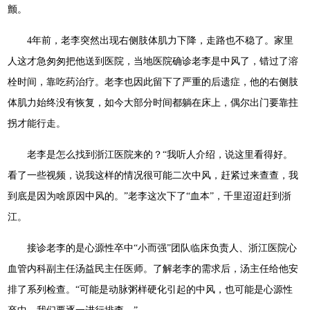
颤。
4年前，老李突然出现右侧肢体肌力下降，走路也不稳了。家里
人这才急匆匆把他送到医院，当地医院确诊老李是中风了，错过了溶
栓时间，靠吃药治疗。老李也因此留下了严重的后遗症，他的右侧肢
体肌力始终没有恢复，如今大部分时间都躺在床上，偶尔出门要靠拄
拐才能行走。
老李是怎么找到浙江医院来的？“我听人介绍，说这里看得好。
看了一些视频，说我这样的情况很可能二次中风，赶紧过来查查，我
到底是因为啥原因中风的。”老李这次下了“血本”，千里迢迢赶到浙
江。
接诊老李的是心源性卒中“小而强”团队临床负责人、浙江医院心
血管内科副主任汤益民主任医师。了解老李的需求后，汤主任给他安
排了系列检查。“可能是动脉粥样硬化引起的中风，也可能是心源性