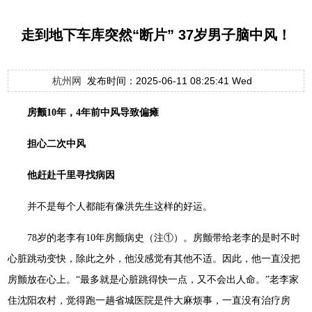
走到地下车库突然“断片” 37岁男子脑中风！
杭州网
发布时间：2025-06-11 08:25:41 Wed
房颤10年，4年前中风导致偏瘫
担心二次中风
他赶赴千里寻找病因
并不是每个人都能有像洪先生这样的好运。
78岁的老李有10年房颤病史（注①）。房颤带给老李的是时不时
心脏跳动变快，除此之外，他没感觉有其他不适。因此，他一直没把
房颤放在心上。“最多就是心脏跳得快一点，又不会出人命。”老李家
住沈阳农村，觉得跑一趟省城医院是件大麻烦事，一直没有治疗房