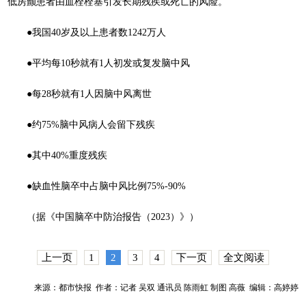
低房颤患者由血栓栓塞引发长期残疾或死亡的风险。
●我国40岁及以上患者数1242万人
●平均每10秒就有1人初发或复发脑中风
●每28秒就有1人因脑中风离世
●约75%脑中风病人会留下残疾
●其中40%重度残疾
●缺血性脑卒中占脑中风比例75%-90%
（据《中国脑卒中防治报告（2023）》）
上一页
1
2
3
4
下一页
全文阅读
来源：都市快报 作者：记者 吴双 通讯员 陈雨虹 制图 高薇 编辑：高婷婷